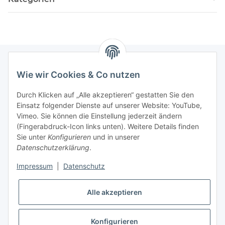
Wie wir Cookies & Co nutzen
Newsletter Abonnieren
Durch Klicken auf „Alle akzeptieren“ gestatten Sie den
Bitte senden Sie mir entsprechend Ihrer
Einsatz folgender Dienste auf unserer Website: YouTube,
Datenschutzerklärung
regelmäßig und jederzeit widerruflich
Vimeo. Sie können die Einstellung jederzeit ändern
Informationen zu Ihrem Produktsortiment per E-Mail zu.
(Fingerabdruck-Icon links unten). Weitere Details finden
Sie unter
Konfigurieren
und in unserer
Datenschutzerklärung
.
Abonnieren
Impressum
|
Datenschutz
Informationen
Alle akzeptieren
Gesetzliche Informationen
Konfigurieren