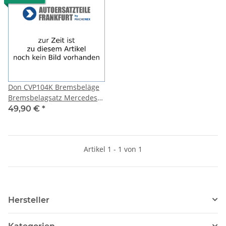
Don CVP104K Bremsbeläge
Bremsbelagsatz Mercedes
Benz SPRINTER 5-t (905)
49,90 €
*
Kipper
Artikel 1 - 1 von 1
Hersteller