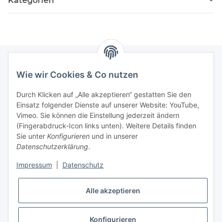
Kategorien
Wie wir Cookies & Co nutzen
Newsletter Abonnieren
Durch Klicken auf „Alle akzeptieren“ gestatten Sie den
Bitte senden Sie mir entsprechend Ihrer
Einsatz folgender Dienste auf unserer Website: YouTube,
Datenschutzerklärung
regelmäßig und jederzeit widerruflich
Vimeo. Sie können die Einstellung jederzeit ändern
Informationen zu Ihrem Produktsortiment per E-Mail zu.
(Fingerabdruck-Icon links unten). Weitere Details finden
Sie unter
Konfigurieren
und in unserer
Datenschutzerklärung
.
Abonnieren
Impressum
|
Datenschutz
Informationen
Alle akzeptieren
Gesetzliche Informationen
Konfigurieren