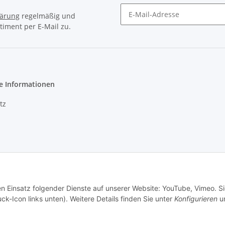
lärung
regelmäßig und
timent per E-Mail zu.
e Informationen
tz
m
setzhinweise
en Einsatz folgender Dienste auf unserer Website: YouTube, Vimeo. S
recht
ck-Icon links unten). Weitere Details finden Sie unter
Konfigurieren
un