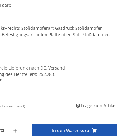
Paare)
inks+rechts Stoßdämpferart Gasdruck Stoßdämpfer-
Befestigungsart unten Platte oben Stift Stoßdämpfer-
freie Lieferung nach
DE
.
Versand
g des Herstellers
:
252,28 €
€
)
Frage zum Artikel
nd abweichend)
tz
In den Warenkorb