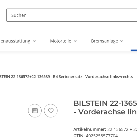
nenausstattung
Motorteile
Bremsanlage
STEIN 22-136572+22-136589 - B4 Serienersatz - Vorderachse links+rechts
BILSTEIN 22-1365
- Vorderachse li
Artikelnummer:
22-136572 + 2
GTIN:
4025258577704