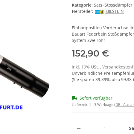
Kategorie:
Sets (Stossdämpfer 
Hersteller:
BILSTEIN
Einbauposition Vorderachse l
Bauart Federbein Stoßdämpfer-
System Zweirohr
152,90 €
inkl. 19% USt. , Versandkosten
Unverbindliche Preisempfehlun
(Sie sparen
39.39%
, also
99,38 
Sofort verfügbar
Lieferzeit:
1 - 3 Werktage
(DE - Ausla
Sa