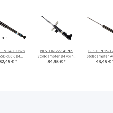
TEIN 24-100878
BILSTEIN 22-141705
BILSTEIN 19-1
ASDRUCK B4
Stoßdämpfer B4 vorne
Stoßdämpfer A
DÄMPFER VORNE
MERCEDES BENZ CLK
VW GOLF 5 Je
82,45 €
*
84,95 €
*
43,45 €
EDES SLK R170
C209 Cabriolet A209
Scirocco SEAT 
Toledo SKO