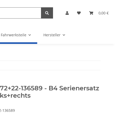
0,00 €
Fahrwerksteile
Hersteller
72+22-136589 - B4 Serienersatz
nks+rechts
2-136589