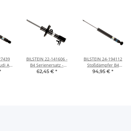
27439
BILSTEIN 22-141606 -
BILSTEIN 24-194112
udi A3
B4 Serienersatz -
Stoßdämpfer B4
tta
Vorderachse rechts
Mercedes CLS C218 + E-
*
62,45 €
*
94,95 €
*
Altea
KLASSE W212 HINTEN
DA