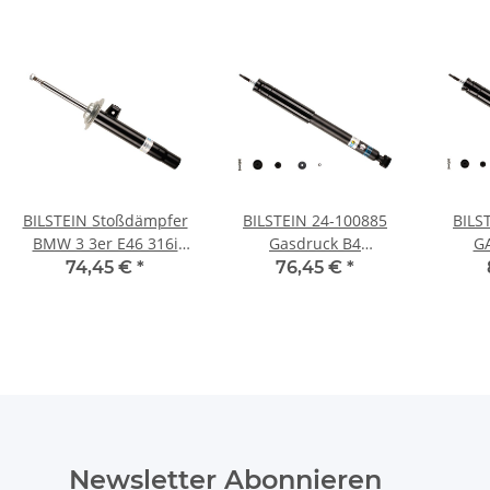
BILSTEIN Stoßdämpfer
BILSTEIN 24-100885
BILS
BMW 3 3er E46 316i
Gasdruck B4
G
318 320 d Vorne Rechts
Stoßdämpfer Mercedes
STOSS
74,45 €
*
76,45 €
*
Gasdruck
Benz SLK R170 HINTEN
MERC
Newsletter Abonnieren