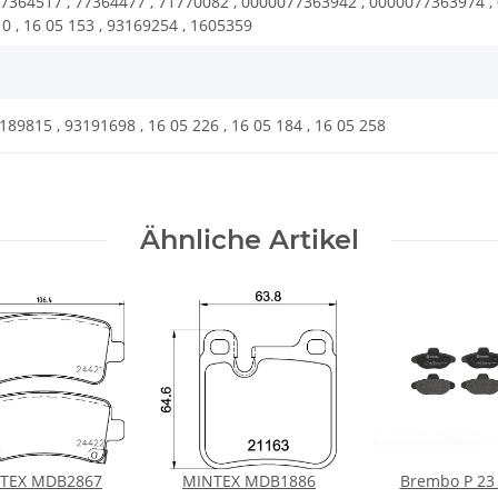
7364517 , 77364477 , 71770082 , 0000077363942 , 0000077363974 , 
0 , 16 05 153 , 93169254 , 1605359
89815 , 93191698 , 16 05 226 , 16 05 184 , 16 05 258
Ähnliche Artikel
TEX MDB2867
MINTEX MDB1886
Brembo P 23