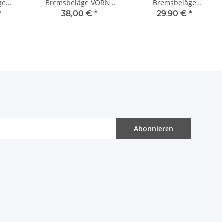
ge
Bremsbeläge VORNE
Bremsbeläge
z FIAT
OPEL INSIGNIA OPC 2.8
Mitsubishi Pajero III 3
*
38,00 €
*
29,90 €
*
(170)
TURBO 4x4 + ASTRA J
Pajero 4 IV Grandis
NE
(P10) GTC
Classic vorne
Abonnieren