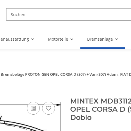
nenausstattung
Motorteile
Bremsanlage
remsbeläge PROTON GEN OPEL CORSA D (S07) + Van (S07) Adam , FIAT 
MINTEX MDB311
OPEL CORSA D (S
Doblo