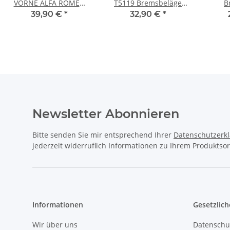
VORNE ALFA ROMEO
T5119 Bremsbeläge
B
164 + FIAT CROMA
Alfa GTV 147 156 Spider
CHEVR
39,90 €
*
32,90 €
*
(154_) LANCIA DELTA I
+ FIAT COUPE
OPEL
THEMA
SAA
Newsletter Abonnieren
Bitte senden Sie mir entsprechend Ihrer
Datenschutzerk
jederzeit widerruflich Informationen zu Ihrem Produktsor
Informationen
Gesetzlich
Wir über uns
Datenschu