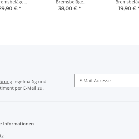
remsbeläge
Bremsbeläge
Bremsbelä
OLET MALIBU +
Bremsbelagsatz
Bremsbelagsat
29,90 €
*
38,00 €
*
19,90 €
 INSIGNIA A +
PORSCHE 911 (964)
CINQUECENTO 
B 9-5 HINTEN
Targa Carrera HINTEN
91-99 VOR
lärung
regelmäßig und
timent per E-Mail zu.
e Informationen
tz