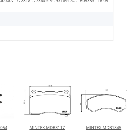
0000071772818 , 77364919 , 93169174 , 1605353 , 16 05
 054
MINTEX MDB3117
MINTEX MDB1845