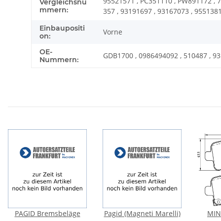
95521571 , PC351110 , PW891172 , 7
Vergleichsnu
mmern:
357 , 93191697 , 93167073 , 9551381
Einbaupositi
Vorne
on:
OE-
GDB1700 , 0986494092 , 510487 , 931
Nummern:
PAGID Bremsbeläge
Pagid (Magneti Marelli)
MIN