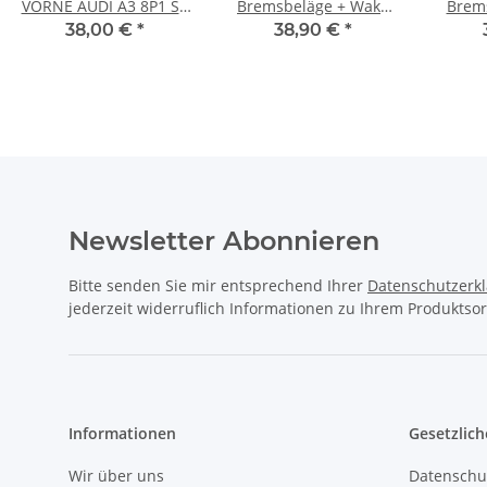
VORNE AUDI A3 8P1 S3
Bremsbeläge + Wako
Brem
quattro Sportback 8PA
A1 A3 GOLF 5 6 7
AUDI A
38,00 €
*
38,90 €
*
TT 8J3 Roadster 8J9
PASSAT POLO vorne
VW 
Newsletter Abonnieren
Bitte senden Sie mir entsprechend Ihrer
Datenschutzerk
jederzeit widerruflich Informationen zu Ihrem Produktsor
Informationen
Gesetzlich
Wir über uns
Datenschu