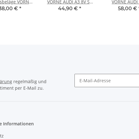
sbeläge VORNE
VORNE AUDI A3 8V S3
VORNE AUDI 
4 + AVANT B6 B7
quattro Q2 (GAB) SQ2
Allroad , Avan
38,00 €
*
44,90 €
*
58,00 €
PASSAT (3B2)
TFSI quattro Q3 (F3B)
Sportback 4GA,
Variant 3B5
A8
lärung
regelmäßig und
timent per E-Mail zu.
e Informationen
tz