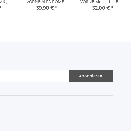
A6 ,
VORNE ALFA ROMEO
VORNE Mercedes Benz
t + A7
164 + FIAT CROMA
C-KLASSE (W202) + C-
*
39,90 €
*
32,00 €
*
 4GF +
(154_) LANCIA DELTA I
KLASSE T-Model (S202)
THEMA
Abonnieren