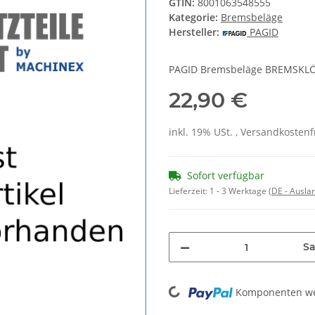
GTIN:
8001063548555
Kategorie:
Bremsbeläge
Hersteller:
PAGID
PAGID Bremsbeläge BREMSKLÖTZ
22,90 €
inkl. 19% USt. , Versandkosten
Sofort verfügbar
Lieferzeit:
1 - 3 Werktage
(DE - Ausla
Sa
Loading...
Komponenten wer