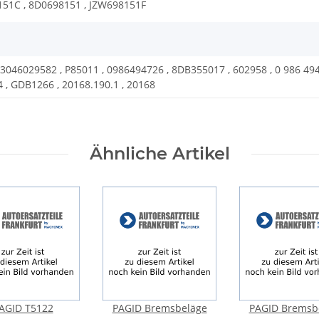
151C , 8D0698151 , JZW698151F
13046029582 , P85011 , 0986494726 , 8DB355017 , 602958 , 0 986 494
4 , GDB1266 , 20168.190.1 , 20168
Ähnliche Artikel
AGID T5122
PAGID Bremsbeläge
PAGID Bremsb