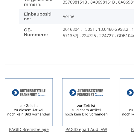
357698151B , 8A0698151B , 8A0698
mmern:
Einbaupositi
Vorne
on:
2016804 , T5051 , 13.0460-2958.2 , 
OE-
Nummern:
571357J , 224725 , 224727 , GDB104
PAGID Bremsbeläge
PAGID epad Audi VW
P