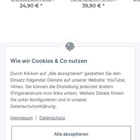
MONDEO I + II SCORPIO
(WA6) , VOLVO S60 S80
24,90 €
*
39,90 €
*
+ SIERRA VORNE USA
V60 V70 XC70 VORNE
Contour
Wie wir Cookies & Co nutzen
Newsletter Abonnieren
Durch Klicken auf „Alle akzeptieren“ gestatten Sie den
Bitte senden Sie mir entsprechend Ihrer
Einsatz folgender Dienste auf unserer Website: YouTube,
Datenschutzerklärung
regelmäßig und jederzeit widerruflich
Vimeo. Sie können die Einstellung jederzeit ändern
Informationen zu Ihrem Produktsortiment per E-Mail zu.
(Fingerabdruck-Icon links unten). Weitere Details finden
Sie unter
Konfigurieren
und in unserer
Datenschutzerklärung
.
Abonnieren
Impressum
|
Datenschutz
Informationen
Alle akzeptieren