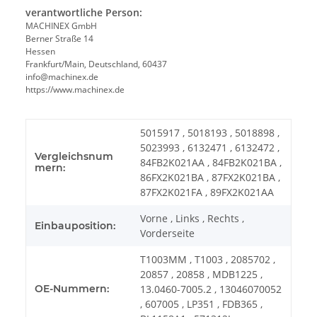
verantwortliche Person:
MACHINEX GmbH
Berner Straße 14
Hessen
Frankfurt/Main, Deutschland, 60437
info@machinex.de
https://www.machinex.de
5015917 , 5018193 , 5018898 ,
5023993 , 6132471 , 6132472 ,
Vergleichsnum
84FB2K021AA , 84FB2K021BA ,
mern:
86FX2K021BA , 87FX2K021BA ,
87FX2K021FA , 89FX2K021AA
Vorne , Links , Rechts ,
Einbauposition:
Vorderseite
T1003MM , T1003 , 2085702 ,
20857 , 20858 , MDB1225 ,
OE-Nummern:
13.0460-7005.2 , 13046070052
, 607005 , LP351 , FDB365 ,