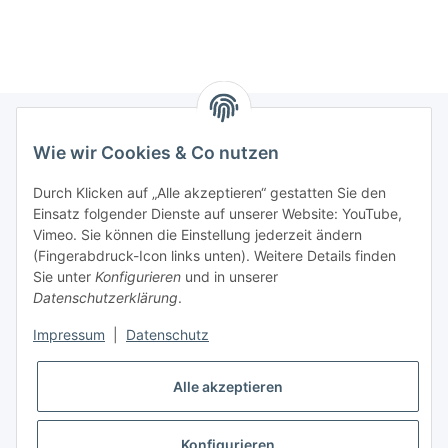
Wie wir Cookies & Co nutzen
Newsletter Abonnieren
Durch Klicken auf „Alle akzeptieren“ gestatten Sie den
Bitte senden Sie mir entsprechend Ihrer
Einsatz folgender Dienste auf unserer Website: YouTube,
Datenschutzerklärung
regelmäßig und jederzeit widerruflich
Vimeo. Sie können die Einstellung jederzeit ändern
Informationen zu Ihrem Produktsortiment per E-Mail zu.
(Fingerabdruck-Icon links unten). Weitere Details finden
Sie unter
Konfigurieren
und in unserer
Datenschutzerklärung
.
Abonnieren
Impressum
|
Datenschutz
Informationen
Alle akzeptieren
Gesetzliche Informationen
Konfigurieren