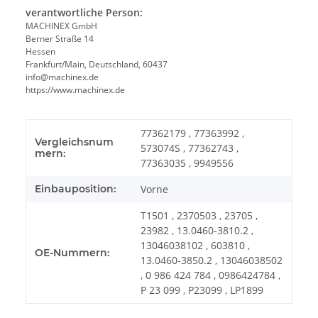
verantwortliche Person:
MACHINEX GmbH
Berner Straße 14
Hessen
Frankfurt/Main, Deutschland, 60437
info@machinex.de
https://www.machinex.de
77362179 , 77363992 ,
Vergleichsnum
573074S , 77362743 ,
mern:
77363035 , 9949556
Einbauposition:
Vorne
T1501 , 2370503 , 23705 ,
23982 , 13.0460-3810.2 ,
13046038102 , 603810 ,
OE-Nummern:
13.0460-3850.2 , 13046038502
, 0 986 424 784 , 0986424784 ,
P 23 099 , P23099 , LP1899