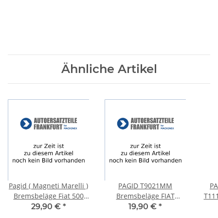
Ähnliche Artikel
Pagid ( Magneti Marelli )
PAGID T9021MM
PA
Bremsbeläge Fiat 500
Bremsbeläge FIAT
T11
Ford Ka VORNE T2215
CINQUECENTO (170_) +
14
29,90 €
*
19,90 €
*
Cinquecento Van VORNE
B