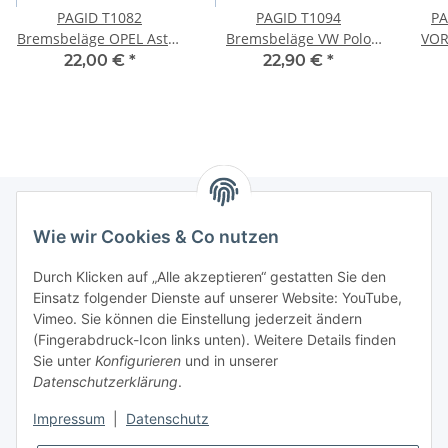
PAGID T1082
PAGID T1094
PA
Bremsbeläge OPEL Astra
Bremsbeläge VW Polo
VOR
F Kadett E Omega Vectra
Fox Lupo SEAT Arosa
qua
22,00 €
*
22,90 €
*
Calibra DAEWOO VORNE
SKODA Fabia VORNE
TT
Wie wir Cookies & Co nutzen
Newsletter Abonnieren
Durch Klicken auf „Alle akzeptieren“ gestatten Sie den
Bitte senden Sie mir entsprechend Ihrer
Einsatz folgender Dienste auf unserer Website: YouTube,
Datenschutzerklärung
regelmäßig und jederzeit widerruflich
Vimeo. Sie können die Einstellung jederzeit ändern
Informationen zu Ihrem Produktsortiment per E-Mail zu.
(Fingerabdruck-Icon links unten). Weitere Details finden
Sie unter
Konfigurieren
und in unserer
Datenschutzerklärung
.
Abonnieren
Impressum
|
Datenschutz