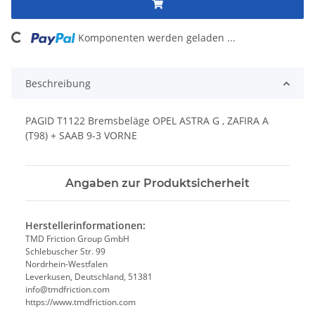
oading...
Komponenten werden geladen ...
Beschreibung
PAGID T1122 Bremsbeläge OPEL ASTRA G , ZAFIRA A
(T98) + SAAB 9-3 VORNE
Angaben zur Produktsicherheit
Herstellerinformationen:
TMD Friction Group GmbH
Schlebuscher Str. 99
Nordrhein-Westfalen
Leverkusen, Deutschland, 51381
info@tmdfriction.com
https://www.tmdfriction.com