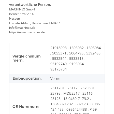
verantwortliche Person:
MACHINEX GmbH
Berner Straße 14
Hessen
Frankfurt/Main, Deutschland, 60437
info@machinex.de
https://www.machinex.de
21018993 , 1605032 , 1605984
, 5055371 , 5064795 , 5392485
Vergleichsnum
, 5532544 , 5533518 ,
mern:
93192749 , 9195064 ,
93173734
Einbauposition:
Vorne
2311701 , 23117 , 2379801 ,
23798 , MDB2317 , 23116 ,
23123 , 13.0460-7173.2 ,
13046071732 , 607173 , 0 986
OE-Nummern:
424 488 , 0986424488 , P 59