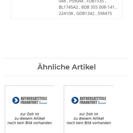
048 , P59048 , FDB1535 ,
BL1745A2 , 8DB 355 008-141 ,
224108 , GDB1342 , 598475
Ähnliche Artikel