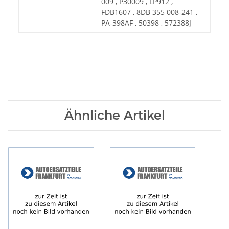
009 , P30009 , LP912 ,
FDB1607 , 8DB 355 008-241 ,
PA-398AF , 50398 , 572388J
Ähnliche Artikel