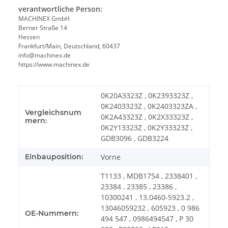
verantwortliche Person:
MACHINEX GmbH
Berner Straße 14
Hessen
Frankfurt/Main, Deutschland, 60437
info@machinex.de
https://www.machinex.de
0K20A3323Z , 0K2393323Z ,
0K2403323Z , 0K2403323ZA ,
Vergleichsnum
0K2A43323Z , 0K2X33323Z ,
mern:
0K2Y13323Z , 0K2Y33323Z ,
GDB3096 , GDB3224
Einbauposition:
Vorne
T1133 , MDB1754 , 2338401 ,
23384 , 23385 , 23386 ,
10300241 , 13.0460-5923.2 ,
13046059232 , 605923 , 0 986
OE-Nummern:
494 547 , 0986494547 , P 30