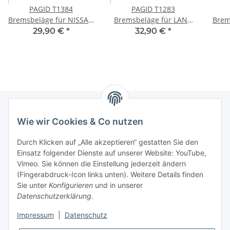
PAGID T1384
PAGID T1283
Bremsbeläge für NISSAN
Bremsbeläge für LAND
Brem
NAVARA (D22_), NP300
ROVER FREELANDER +
PR
29,90 €
*
32,90 €
*
PICKUP , PICK UP VORNE
Soft Top (L314) VORNE
(P
Wie wir Cookies & Co nutzen
Newsletter Abonnieren
Durch Klicken auf „Alle akzeptieren“ gestatten Sie den
Bitte senden Sie mir entsprechend Ihrer
Einsatz folgender Dienste auf unserer Website: YouTube,
Datenschutzerklärung
regelmäßig und jederzeit widerruflich
Vimeo. Sie können die Einstellung jederzeit ändern
Informationen zu Ihrem Produktsortiment per E-Mail zu.
(Fingerabdruck-Icon links unten). Weitere Details finden
Sie unter
Konfigurieren
und in unserer
Datenschutzerklärung
.
Abonnieren
Impressum
|
Datenschutz