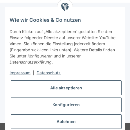
Wie wir Cookies & Co nutzen
Newsletter Abonnieren
Durch Klicken auf „Alle akzeptieren“ gestatten Sie den
Bitte senden Sie mir entsprechend Ihrer
Einsatz folgender Dienste auf unserer Website: YouTube,
Datenschutzerklärung
regelmäßig und jederzeit widerruflich
Vimeo. Sie können die Einstellung jederzeit ändern
Informationen zu Ihrem Produktsortiment per E-Mail zu.
(Fingerabdruck-Icon links unten). Weitere Details finden
Sie unter
Konfigurieren
und in unserer
Datenschutzerklärung
.
Abonnieren
Impressum
|
Datenschutz
Informationen
Alle akzeptieren
Gesetzliche Informationen
Konfigurieren
* Alle Preise inkl. gesetzlicher USt., zzgl.
Versand
Ablehnen