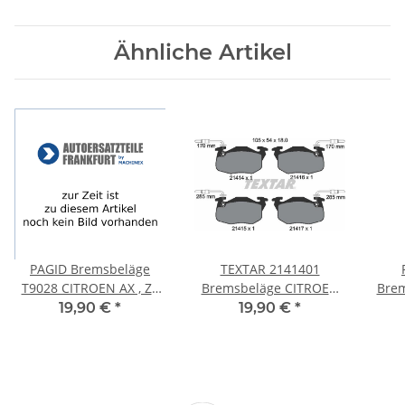
Ähnliche Artikel
PAGID Bremsbeläge
TEXTAR 2141401
T9028 CITROEN AX , ZX
Bremsbeläge CITROEN
Brem
(N2) Break SAXO +
AX (ZA-_) C15 ZX (N2)
Pe
19,90 €
*
19,90 €
*
PEUGEOT 106 306
PEUGEOT 306 VORNE
3
VORNE