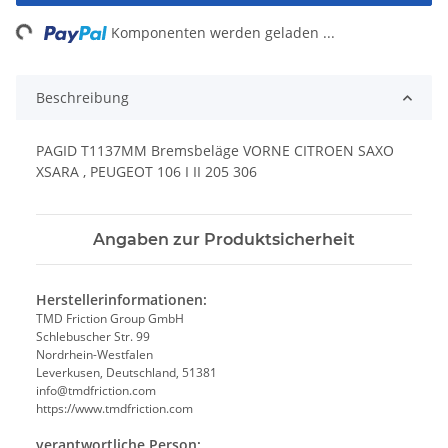
ng...
Komponenten werden geladen ...
Beschreibung
PAGID T1137MM Bremsbeläge VORNE CITROEN SAXO
XSARA , PEUGEOT 106 I II 205 306
Angaben zur Produktsicherheit
Herstellerinformationen:
TMD Friction Group GmbH
Schlebuscher Str. 99
Nordrhein-Westfalen
Leverkusen, Deutschland, 51381
info@tmdfriction.com
https://www.tmdfriction.com
verantwortliche Person: