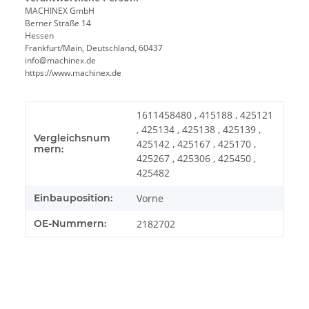
MACHINEX GmbH
Berner Straße 14
Hessen
Frankfurt/Main, Deutschland, 60437
info@machinex.de
https://www.machinex.de
1611458480 , 415188 , 425121
, 425134 , 425138 , 425139 ,
Vergleichsnum
425142 , 425167 , 425170 ,
mern:
425267 , 425306 , 425450 ,
425482
Einbauposition:
Vorne
OE-Nummern:
2182702