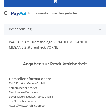
ding...
Komponenten werden geladen ...
Beschreibung
PAGID T1374 Bremsbeläge RENAULT MEGANE II +
MEGANE 2 Stufenheck VORNE
Angaben zur Produktsicherheit
Herstellerinformationen:
TMD Friction Group GmbH
Schlebuscher Str. 99
Nordrhein-Westfalen
Leverkusen, Deutschland, 51381
info@tmdfriction.com
https://www.tmdfriction.com