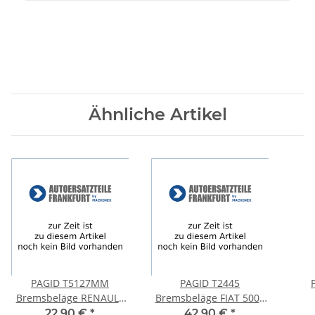
Ähnliche Artikel
PAGID T5127MM
PAGID T2445
Bremsbeläge RENAULT
Bremsbeläge FIAT 500X
ESPACE 3 III (JE0_) +
(334_) + JEEP RENEGADE
M
22,90 €
*
42,90 €
*