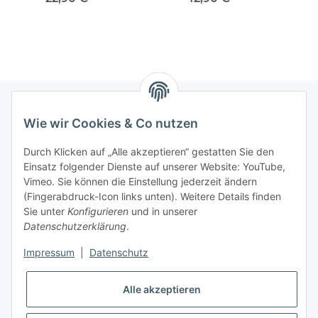
Avantime (DE0_) VORNE
(BU, B1) OffRoad VORNE
KL
X22
Wie wir Cookies & Co nutzen
Newsletter Abonnieren
Durch Klicken auf „Alle akzeptieren“ gestatten Sie den
Bitte senden Sie mir entsprechend Ihrer
Einsatz folgender Dienste auf unserer Website: YouTube,
Datenschutzerklärung
regelmäßig und jederzeit widerruflich
Vimeo. Sie können die Einstellung jederzeit ändern
Informationen zu Ihrem Produktsortiment per E-Mail zu.
(Fingerabdruck-Icon links unten). Weitere Details finden
Sie unter
Konfigurieren
und in unserer
Datenschutzerklärung
.
Abonnieren
Impressum
|
Datenschutz
Informationen
Alle akzeptieren