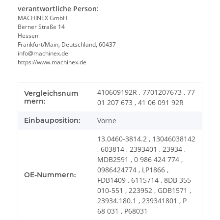
verantwortliche Person:
MACHINEX GmbH
Berner Straße 14
Hessen
Frankfurt/Main, Deutschland, 60437
info@machinex.de
https://www.machinex.de
410609192R , 7701207673 , 77
Vergleichsnum
mern:
01 207 673 , 41 06 091 92R
Einbauposition:
Vorne
13.0460-3814.2 , 13046038142
, 603814 , 2393401 , 23934 ,
MDB2591 , 0 986 424 774 ,
0986424774 , LP1866 ,
OE-Nummern:
FDB1409 , 6115714 , 8DB 355
010-551 , 223952 , GDB1571 ,
23934.180.1 , 239341801 , P
68 031 , P68031