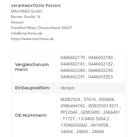
verantwortliche Person:
MACHINEX GmbH
Berner Straße 14
Hessen
Frankfurt/Main, Deutschland, 60437
info@machinex.de
https://www.machinex.de
0446602170 , 0446602180 ,
0446602181 , 0446602182 ,
Vergleichsnum
mern:
0446602280 , 0446602290 ,
0446602291 , 04466YZZE3
Einbauposition:
Hinten
MDB2924 , 37616 , 605604 ,
0986494182 , 8DB355013571 ,
PP220AF , GDB3480 , 2466401
OE-Nummern:
, T1727 , 13.0460-5604.2 ,
13046056042 , 041905B ,
24664 , 24665 , 24666