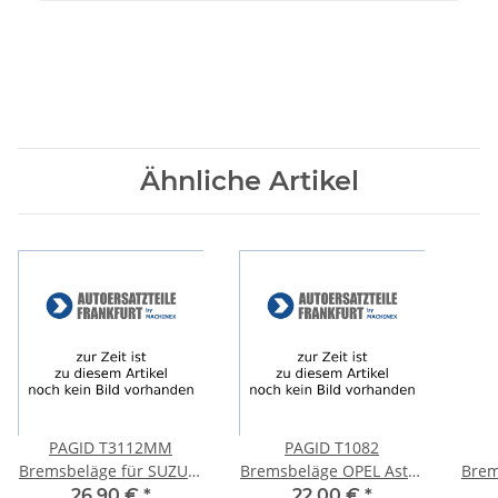
Ähnliche Artikel
PAGID T3112MM
PAGID T1082
Bremsbeläge für SUZUKI
Bremsbeläge OPEL Astra
Brem
GRAND VITARA +
F Kadett E Omega Vectra
10
26,90 €
*
22,00 €
*