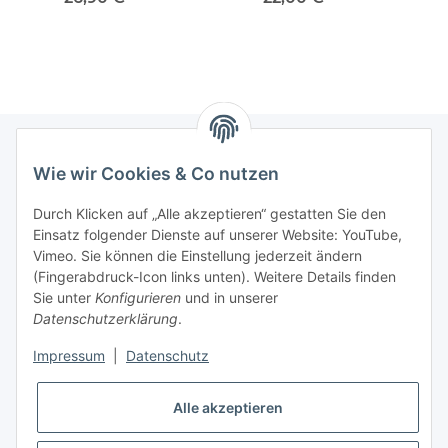
Cabriolet + VITARA
Calibra DAEWOO VORNE
VOL
VORNE
Wie wir Cookies & Co nutzen
Newsletter Abonnieren
Durch Klicken auf „Alle akzeptieren“ gestatten Sie den
Bitte senden Sie mir entsprechend Ihrer
Einsatz folgender Dienste auf unserer Website: YouTube,
Datenschutzerklärung
regelmäßig und jederzeit widerruflich
Vimeo. Sie können die Einstellung jederzeit ändern
Informationen zu Ihrem Produktsortiment per E-Mail zu.
(Fingerabdruck-Icon links unten). Weitere Details finden
Sie unter
Konfigurieren
und in unserer
Datenschutzerklärung
.
Abonnieren
Impressum
|
Datenschutz
Informationen
Alle akzeptieren