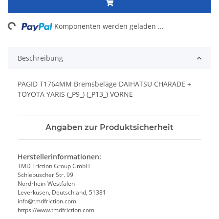
ng...
Komponenten werden geladen ...
Beschreibung
PAGID T1764MM Bremsbeläge DAIHATSU CHARADE +
TOYOTA YARIS (_P9_) (_P13_) VORNE
Angaben zur Produktsicherheit
Herstellerinformationen:
TMD Friction Group GmbH
Schlebuscher Str. 99
Nordrhein-Westfalen
Leverkusen, Deutschland, 51381
info@tmdfriction.com
https://www.tmdfriction.com