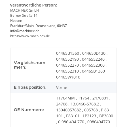
verantwortliche Person:
MACHINEX GmbH
Berner Straße 14
Hessen
Frankfurt/Main, Deutschland, 60437
info@machinex.de
https://www.machinex.de
04465B1360 , 044650D130 ,
0446552190 , 0446552240 ,
Vergleichsnum
0446552270 , 0446552300 ,
mern:
0446552310 , 04465B1360
04465WY010
Einbauposition:
Vorne
T1764MM , T1764 , 2470801 ,
24708 , 13.0460-5768.2 ,
OE-Nummern:
13046057682 , 605768 , P 83
101 , P83101 , LP2123 , BP3600
, 0 986 494 770 , 0986494770