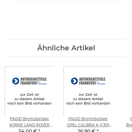
Ähnliche Artikel
PAGID Bremsbeläge
PAGID Bremsbeläge
VORNE LAND ROVER
OPEL CALIBRA A (C89)
Br
RANGE ROVER EVOQUE
VECTRA B (J96) Caravan
CIT
54,00 €
*
26,90 €
*