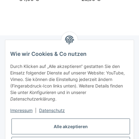
(L538) + EVOQUE
CC SAAB 9-5 VORNE
X2_) 
Cabriolet
Wie wir Cookies & Co nutzen
Newsletter Abonnieren
Durch Klicken auf „Alle akzeptieren“ gestatten Sie den
Bitte senden Sie mir entsprechend Ihrer
Einsatz folgender Dienste auf unserer Website: YouTube,
Datenschutzerklärung
regelmäßig und jederzeit widerruflich
Vimeo. Sie können die Einstellung jederzeit ändern
Informationen zu Ihrem Produktsortiment per E-Mail zu.
(Fingerabdruck-Icon links unten). Weitere Details finden
Sie unter
Konfigurieren
und in unserer
Datenschutzerklärung
.
Abonnieren
Impressum
|
Datenschutz
Informationen
Alle akzeptieren