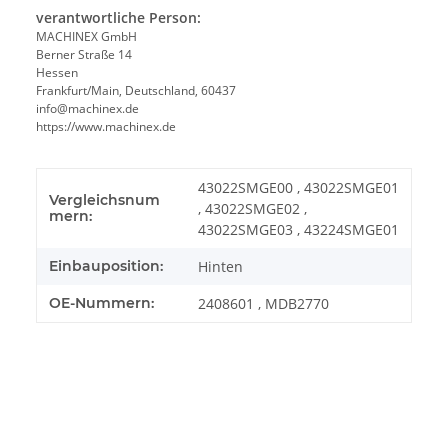
verantwortliche Person:
MACHINEX GmbH
Berner Straße 14
Hessen
Frankfurt/Main, Deutschland, 60437
info@machinex.de
https://www.machinex.de
43022SMGE00 , 43022SMGE01
Vergleichsnum
, 43022SMGE02 ,
mern:
43022SMGE03 , 43224SMGE01
Einbauposition:
Hinten
OE-Nummern:
2408601 , MDB2770