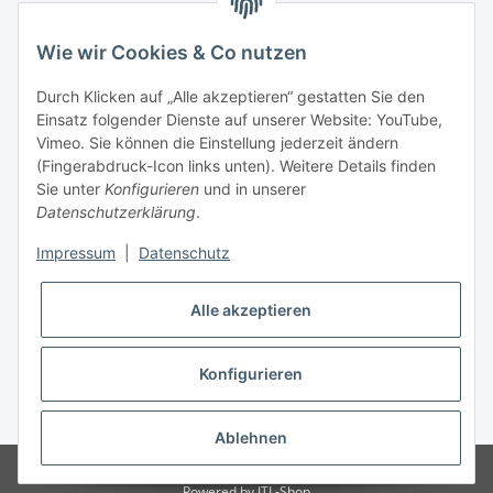
Wie wir Cookies & Co nutzen
Newsletter Abonnieren
Durch Klicken auf „Alle akzeptieren“ gestatten Sie den
Bitte senden Sie mir entsprechend Ihrer
Einsatz folgender Dienste auf unserer Website: YouTube,
Datenschutzerklärung
regelmäßig und jederzeit widerruflich
Vimeo. Sie können die Einstellung jederzeit ändern
Informationen zu Ihrem Produktsortiment per E-Mail zu.
(Fingerabdruck-Icon links unten). Weitere Details finden
Sie unter
Konfigurieren
und in unserer
Datenschutzerklärung
.
Abonnieren
Impressum
|
Datenschutz
Informationen
Alle akzeptieren
Gesetzliche Informationen
Konfigurieren
* Alle Preise inkl. gesetzlicher USt., zzgl.
Versand
Ablehnen
© Machinex GmbH
Powered by
JTL-Shop