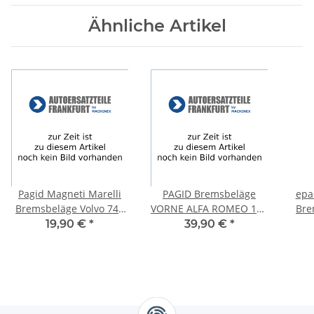
Ähnliche Artikel
Pagid Magneti Marelli
PAGID Bremsbeläge
epa
Bremsbeläge Volvo 740
VORNE ALFA ROMEO 164
Bre
260 C70 V70 V90 S70
+ FIAT CROMA (154_)
R53
19,90 €
*
39,90 €
*
HINTEN T1184MM
LANCIA DELTA I THEMA