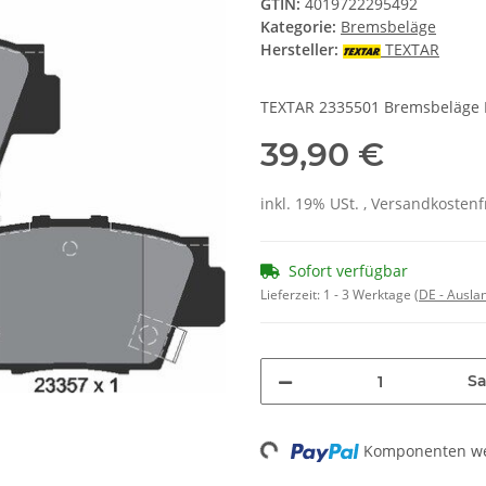
GTIN:
4019722295492
Kategorie:
Bremsbeläge
Hersteller:
TEXTAR
TEXTAR 2335501 Bremsbeläge 
39,90 €
inkl. 19% USt. , Versandkosten
Sofort verfügbar
Lieferzeit:
1 - 3 Werktage
(DE - Ausla
Sa
Loading...
Komponenten wer