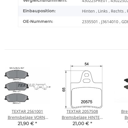
Vergleichsnummern:
43022SPRE01 , 43022SL0
Einbauposition:
Hinten , Links , Rechts ,
OE-Nummern:
2335501 , J3614010 , GD
TEXTAR 2561001
TEXTAR 2057508
Bre
Bremsbeläge VORNE
Bremsbeläge HINTEN
B
TOYOTA CAMRY
CITROEN BX (XB-_) BX
Brems
21,90 €
*
21,00 €
*