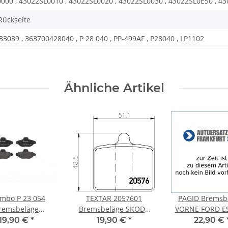
000 , 43022SL0010 , 43022SL0020 , 43022SL0030 , 43022SL0E50 , 43
 Rückseite
B3039 , 363700428040 , P 28 040 , PP-499AF , P28040 , LP1102
Ähnliche Artikel
mbo P 23 054
TEXTAR 2057601
PAGID Bremsb
remsbeläge
Bremsbeläge SKODA
VORNE FORD E
belagsatz FIAT
100 105,120 110 +
95 Express AVL 
19,90 €
*
19,90 €
*
22,90 €