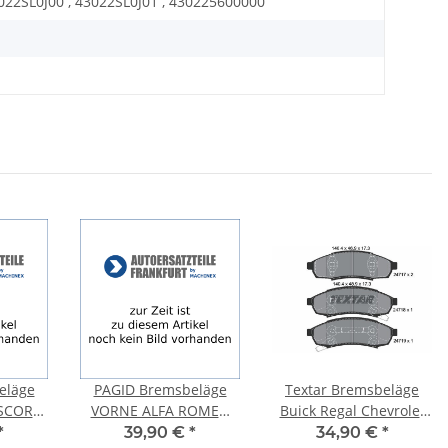
022SL0J00 , 43022SL0J01 , 430225600000
eläge
PAGID Bremsbeläge
Textar Bremsbeläge
SCORT
VORNE ALFA ROMEO
Buick Regal Chevrolet
CLASSIC
164 + FIAT CROMA
Lumina Malibu Pontiac
*
39,90 €
*
34,90 €
*