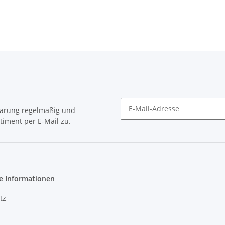
UECENTO (170)
Coupe RAPID 120G,
AAL, ABL Turni
1-99 VORNE
130G, 135G
lärung
regelmäßig und
timent per E-Mail zu.
e Informationen
tz