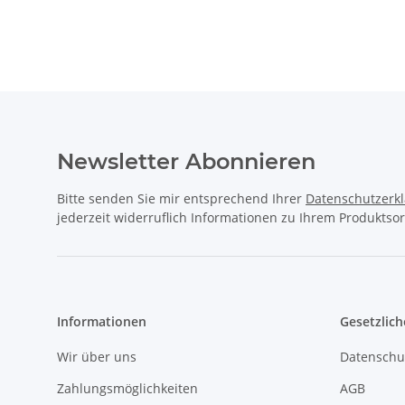
Stufenheck (_V3_) 2.4
Break , CX I (MA) C II SM
CINQ
9
Newsletter Abonnieren
Bitte senden Sie mir entsprechend Ihrer
Datenschutzerk
jederzeit widerruflich Informationen zu Ihrem Produktsor
Informationen
Gesetzlich
Wir über uns
Datenschu
Zahlungsmöglichkeiten
AGB