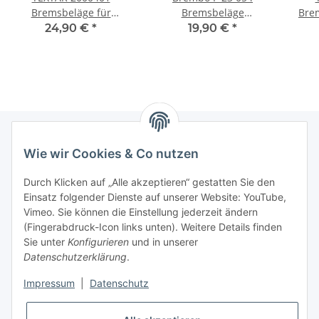
Bremsbeläge für
Bremsbeläge
Bre
Bremsklötze TOYOTA
Bremsbelagsatz FIAT
LS
24,90 €
*
19,90 €
*
SUPRA (_A7_) CROWN S1
CINQUECENTO (170) 91-
HINTEN
99 VORNE
Wie wir Cookies & Co nutzen
Newsletter Abonnieren
Durch Klicken auf „Alle akzeptieren“ gestatten Sie den
Bitte senden Sie mir entsprechend Ihrer
Einsatz folgender Dienste auf unserer Website: YouTube,
Datenschutzerklärung
regelmäßig und jederzeit widerruflich
Vimeo. Sie können die Einstellung jederzeit ändern
Informationen zu Ihrem Produktsortiment per E-Mail zu.
(Fingerabdruck-Icon links unten). Weitere Details finden
Sie unter
Konfigurieren
und in unserer
Datenschutzerklärung
.
Abonnieren
Impressum
|
Datenschutz
Informationen