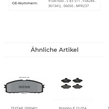
91041600 , S 83 511 , FSB284 ,
OE-Nummern:
361341J , 06650 , MFR237
Ähnliche Artikel
TEXTAR 2000401
Brembo P 23 054