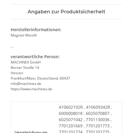
Angaben zur Produktsicherheit
Herstellerinformationen:
Magneti Marelli
, ,
verantwortliche Person:
MACHINEX GmbH
Berner Straße 14
Hessen
Frankfurt/Main, Deutschland, 60437
info@machinex.de
https://www.machinex.de
410602192R , 410609342R ,
6000008018 , 6025070807 ,
6025071042 , 7701130036 ,
7701201669 , 7701201773 ,
7701201774 , 7701201775 ,
Vergleichsnum