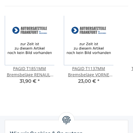
PAGID T1851MM
PAGID T1137MM
Bremsbeläge RENAULT
Bremsbeläge VORNE
CLIO GRAND SCÉNIC
CITROEN SAXO XSARA ,
Brem
31,90 €
*
23,00 €
*
LAGUNA MEGANE
PEUGEOT 106 I II 205 306
CUB
VORNE