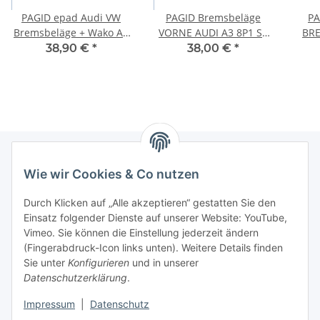
PAGID epad Audi VW
PAGID Bremsbeläge
PA
Bremsbeläge + Wako A1
VORNE AUDI A3 8P1 S3
BR
A3 GOLF 5 6 7 PASSAT
quattro Sportback 8PA
AUDI
38,90 €
*
38,00 €
*
POLO vorne
TT 8J3 Roadster 8J9
Wie wir Cookies & Co nutzen
Newsletter Abonnieren
Durch Klicken auf „Alle akzeptieren“ gestatten Sie den
Bitte senden Sie mir entsprechend Ihrer
Einsatz folgender Dienste auf unserer Website: YouTube,
Datenschutzerklärung
regelmäßig und jederzeit widerruflich
Vimeo. Sie können die Einstellung jederzeit ändern
Informationen zu Ihrem Produktsortiment per E-Mail zu.
(Fingerabdruck-Icon links unten). Weitere Details finden
Sie unter
Konfigurieren
und in unserer
Datenschutzerklärung
.
Abonnieren
Impressum
|
Datenschutz