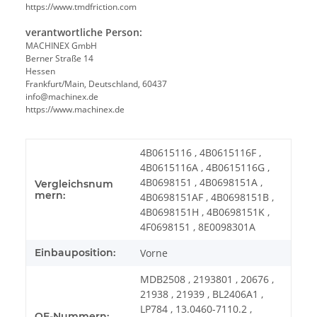
https://www.tmdfriction.com
verantwortliche Person:
MACHINEX GmbH
Berner Straße 14
Hessen
Frankfurt/Main, Deutschland, 60437
info@machinex.de
https://www.machinex.de
4B0615116 , 4B0615116F ,
4B0615116A , 4B0615116G ,
4B0698151 , 4B0698151A ,
Vergleichsnum
mern:
4B0698151AF , 4B0698151B ,
4B0698151H , 4B0698151K ,
4F0698151 , 8E0098301A
Einbauposition:
Vorne
MDB2508 , 2193801 , 20676 ,
21938 , 21939 , BL2406A1 ,
LP784 , 13.0460-7110.2 ,
OE-Nummern: