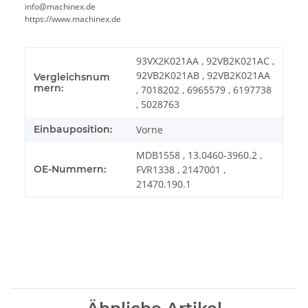
info@machinex.de
https://www.machinex.de
93VX2K021AA , 92VB2K021AC ,
92VB2K021AB , 92VB2K021AA
Vergleichsnum
mern:
, 7018202 , 6965579 , 6197738
, 5028763
Einbauposition:
Vorne
MDB1558 , 13.0460-3960.2 ,
OE-Nummern:
FVR1338 , 2147001 ,
21470.190.1