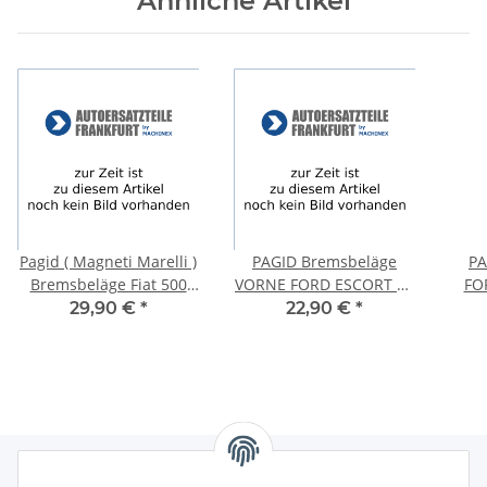
Ähnliche Artikel
Pagid ( Magneti Marelli )
PAGID Bremsbeläge
PA
Bremsbeläge Fiat 500
VORNE FORD ESCORT 95
FOR
Ford Ka VORNE T2215
Express AVL CLASSIC
FI
29,90 €
*
22,90 €
*
AAL, ABL Turnier ANL
Kas