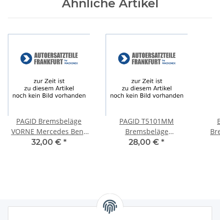
Ähnliche Artikel
PAGID Bremsbeläge
PAGID T5101MM
VORNE Mercedes Benz
Bremsbeläge
Br
C-KLASSE (W202) + C-
Bremsklötze MERCEDES-
32,00 €
*
28,00 €
*
KLASSE T-Model (S202)
BENZ A KLASSE (W168)
SP
VORNE