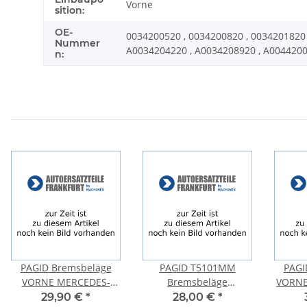
Vorne
sition:
OE-
0034200520 , 0034200820 , 0034201820 
Nummer
A0034204220 , A0034208920 , A0044200
n:
PAGID Bremsbeläge
PAGID T5101MM
PAGI
VORNE MERCEDES-
Bremsbeläge
VORNE
BENZ VANEO (414) 1.6 +
Bremsklötze
C-KLAS
29,90 €
*
28,00 €
*