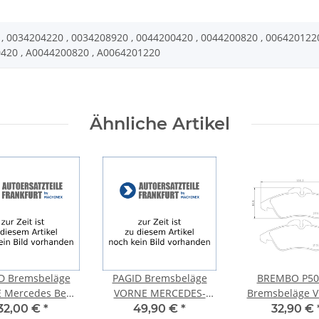
, 0034204220 , 0034208920 , 0044200420 , 0044200820 , 006420122
420 , A0044200820 , A0064201220
Ähnliche Artikel
D Bremsbeläge
PAGID Bremsbeläge
BREMBO P50
 Mercedes Benz
VORNE MERCEDES-
Bremsbeläge 
SE (W202) + C-
BENZ GL-KLASSE X164
MERCEDES-B
32,00 €
*
49,90 €
*
32,90 €