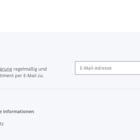
 T-Model (S202)
M-KLASSE W164 R-
SPRINTER 2-t 3
KLASSE W251
KLASSE VI
lärung
regelmäßig und
timent per E-Mail zu.
e Informationen
tz