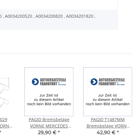
0 , A0034200520 , A0034200820 , A0034201820 ,
029
PAGID Bremsbeläge
PAGID T1487MM
VORNE
VORNE MERCEDES
Bremsbeläge VORNE
ENZ
BENZ C KLASSE W203
AUDI A4 (8E2, B6) (8EC,
*
29,90 €
*
42,90 €
*