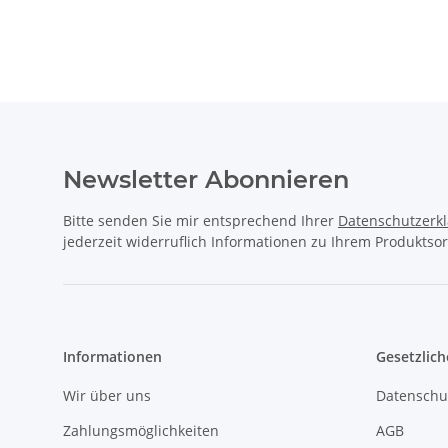
1.7 CDI + 1.9
MERCEDES-BENZ A
KLASSE
KLASSE (W168) VORNE
Newsletter Abonnieren
Bitte senden Sie mir entsprechend Ihrer
Datenschutzerk
jederzeit widerruflich Informationen zu Ihrem Produktsor
Informationen
Gesetzlich
Wir über uns
Datenschu
Zahlungsmöglichkeiten
AGB