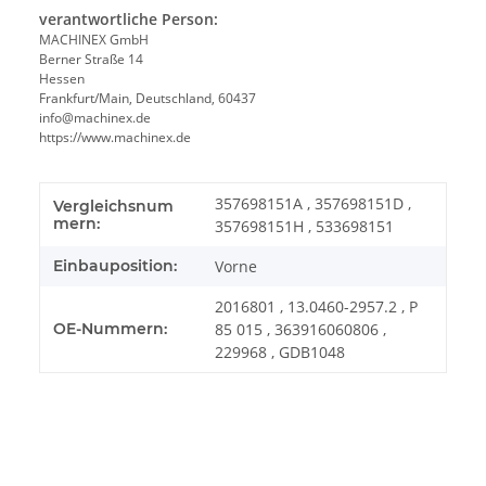
verantwortliche Person:
MACHINEX GmbH
Berner Straße 14
Hessen
Frankfurt/Main, Deutschland, 60437
info@machinex.de
https://www.machinex.de
357698151A , 357698151D ,
Vergleichsnum
mern:
357698151H , 533698151
Einbauposition:
Vorne
2016801 , 13.0460-2957.2 , P
OE-Nummern:
85 015 , 363916060806 ,
229968 , GDB1048