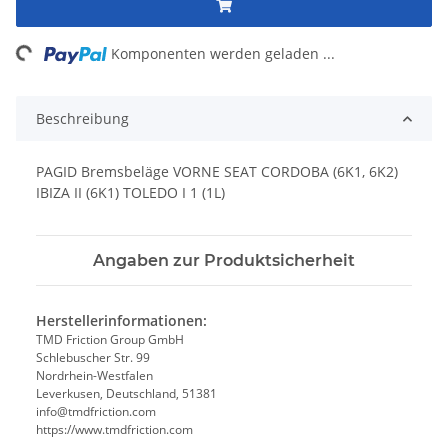
ing...
Komponenten werden geladen ...
Beschreibung
PAGID Bremsbeläge VORNE SEAT CORDOBA (6K1, 6K2)
IBIZA II (6K1) TOLEDO I 1 (1L)
Angaben zur Produktsicherheit
Herstellerinformationen:
TMD Friction Group GmbH
Schlebuscher Str. 99
Nordrhein-Westfalen
Leverkusen, Deutschland, 51381
info@tmdfriction.com
https://www.tmdfriction.com