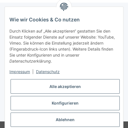
Wie wir Cookies & Co nutzen
Newsletter Abonnieren
Durch Klicken auf „Alle akzeptieren“ gestatten Sie den
Bitte senden Sie mir entsprechend Ihrer
Einsatz folgender Dienste auf unserer Website: YouTube,
Datenschutzerklärung
regelmäßig und jederzeit widerruflich
Vimeo. Sie können die Einstellung jederzeit ändern
Informationen zu Ihrem Produktsortiment per E-Mail zu.
(Fingerabdruck-Icon links unten). Weitere Details finden
Sie unter
Konfigurieren
und in unserer
Datenschutzerklärung
.
Abonnieren
Impressum
|
Datenschutz
Informationen
Alle akzeptieren
Gesetzliche Informationen
Konfigurieren
* Alle Preise inkl. gesetzlicher USt., zzgl.
Versand
Ablehnen