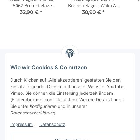
T5062 Bremsbeläge
Bremsbeläge + Wako A1
VOLVO 740 740 760 940
A3 GOLF 5 6 7 PASSAT
32,90 €
*
38,90 €
*
960 S90 V90 VORNE
POLO vorne
Bre
T
Wie wir Cookies & Co nutzen
Newsletter Abonnieren
Durch Klicken auf „Alle akzeptieren“ gestatten Sie den
Bitte senden Sie mir entsprechend Ihrer
Einsatz folgender Dienste auf unserer Website: YouTube,
Datenschutzerklärung
regelmäßig und jederzeit widerruflich
Vimeo. Sie können die Einstellung jederzeit ändern
Informationen zu Ihrem Produktsortiment per E-Mail zu.
(Fingerabdruck-Icon links unten). Weitere Details finden
Sie unter
Konfigurieren
und in unserer
Datenschutzerklärung
.
Abonnieren
Impressum
|
Datenschutz
Informationen