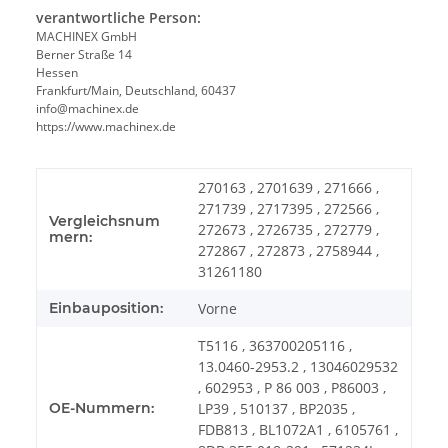
verantwortliche Person:
MACHINEX GmbH
Berner Straße 14
Hessen
Frankfurt/Main, Deutschland, 60437
info@machinex.de
https://www.machinex.de
270163 , 2701639 , 271666 ,
271739 , 2717395 , 272566 ,
Vergleichsnum
272673 , 2726735 , 272779 ,
mern:
272867 , 272873 , 2758944 ,
31261180
Einbauposition:
Vorne
T5116 , 363700205116 ,
13.0460-2953.2 , 13046029532
, 602953 , P 86 003 , P86003 ,
OE-Nummern:
LP39 , 510137 , BP2035 ,
FDB813 , BL1072A1 , 6105761 ,