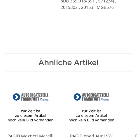
8DB 355 018-391 , 571234J ,
2015302 , 20153 , MGB576
Ähnliche Artikel
PAGID Magneti Marelli
PAGID epad Audi VW