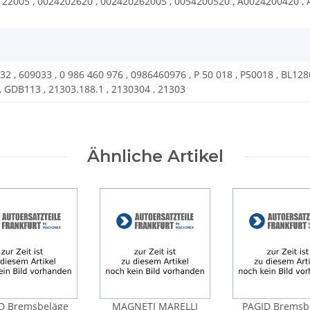
122005 , 0024202620 , 002420262005 , 0054200520 , A0024200420 ,
2 , 609033 , 0 986 460 976 , 0986460976 , P 50 018 , P50018 , BL128
 GDB113 , 21303.188.1 , 2130304 , 21303
Ähnliche Artikel
D Bremsbeläge
MAGNETI MARELLI
PAGID Bremsb