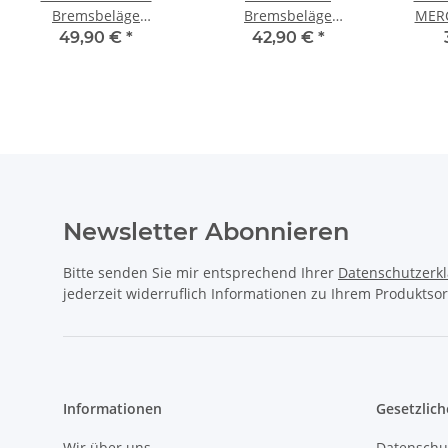
Bremsbeläge
Bremsbeläge
MERC
MERCEDES-BENZ S-
MERCEDES BENZ
Klass
49,90 €
*
42,90 €
*
KLASSE (W222, V222,
Sprinter + VW Crafter
C208 
X222), SL (R231) VORNE
30-50 VORNE
Newsletter Abonnieren
Bitte senden Sie mir entsprechend Ihrer
Datenschutzerk
jederzeit widerruflich Informationen zu Ihrem Produktsor
Informationen
Gesetzlich
Wir über uns
Datenschu