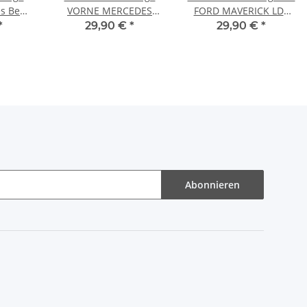
s Benz
VORNE MERCEDES
FORD MAVERICK LDV
 C-
BENZ C KLASSE W203
CUB NISSAN SERENA
*
29,90 €
*
29,90 €
*
 (S202)
Sportcoupe CL203
TERRANO VANETTE
Kombi S203
VORNE
Abonnieren