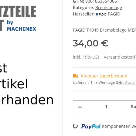
GTIN:
8001063554006
Kategorie:
Bremsbeläge
Hersteller:
PAGID
PAGID T1049 Bremsbeläge MER
34,00 €
inkl. 19% USt. , Versandkosten
Knapper Lagerbestand
Lieferzeit:
1 - 3 Werktage
(DE - Ausla
Sa
Loading...
Komponenten wer