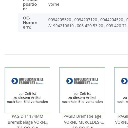
Vorne
positio
n:
OE-
0034205320 , 0034207120 , 0044204520 , 
Numm
A1994210610 , ­003 420 53 20 , 003 420 71 20
ern:
PAGID T1174MM
PAGID Bremsbeläge
PAGI
Bremsbeläge VORNE
VORNE MERCEDES-
VORNE