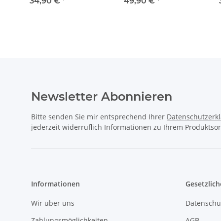
MERCEDES-BENZ ML
BENZ GL-KLASSE X164
C-KLAS
34,90 €
*
49,90 €
*
W163 S W220 C215 SL
M-KLASSE W164 R-
KLASSE
R129 R230
KLASSE W251
Newsletter Abonnieren
Bitte senden Sie mir entsprechend Ihrer
Datenschutzerk
jederzeit widerruflich Informationen zu Ihrem Produktsor
Informationen
Gesetzlich
Wir über uns
Datenschu
Zahlungsmöglichkeiten
AGB